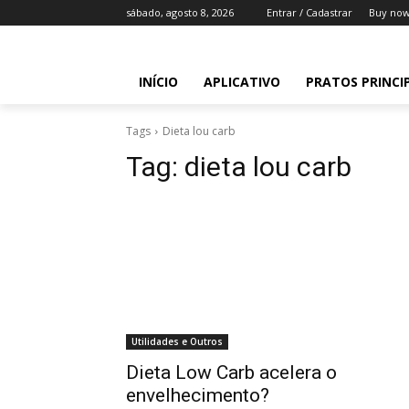
sábado, agosto 8, 2026
Entrar / Cadastrar
Buy now
INÍCIO
APLICATIVO
PRATOS PRINCI
Tags
Dieta lou carb
Tag:
dieta lou carb
Utilidades e Outros
Dieta Low Carb acelera o
envelhecimento?