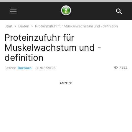
Start
Diäten
Proteinzufuhr für Muskelwachstum und -definition
Proteinzufuhr für
Muskelwachstum und -
definition
7822
Setzen
Barbara
-
31/03/2025
ANZEIGE