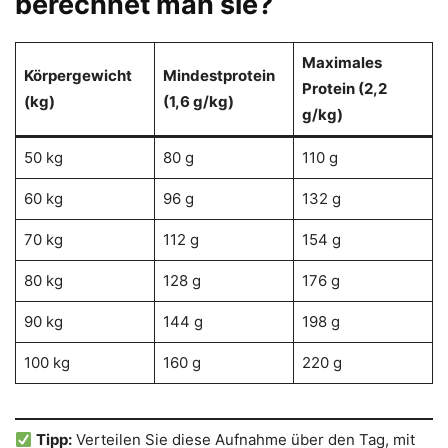
berechnet man sie?
Maximales
Körpergewicht
Mindestprotein
Protein (2,2
(kg)
(1,6 g/kg)
g/kg)
50 kg
80 g
110 g
60 kg
96 g
132 g
70 kg
112 g
154 g
80 kg
128 g
176 g
90 kg
144 g
198 g
100 kg
160 g
220 g
Tipp:
Verteilen Sie diese Aufnahme über den Tag, mit