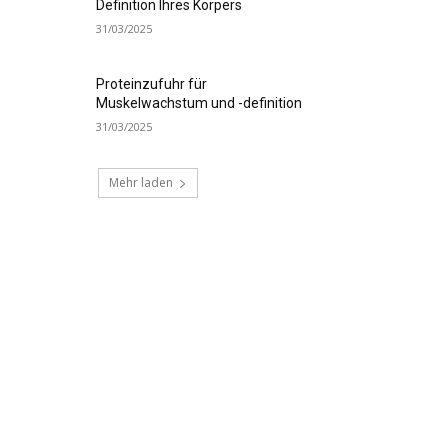
Definition Ihres Körpers
31/03/2025
Proteinzufuhr für
Muskelwachstum und -definition
31/03/2025
Mehr laden