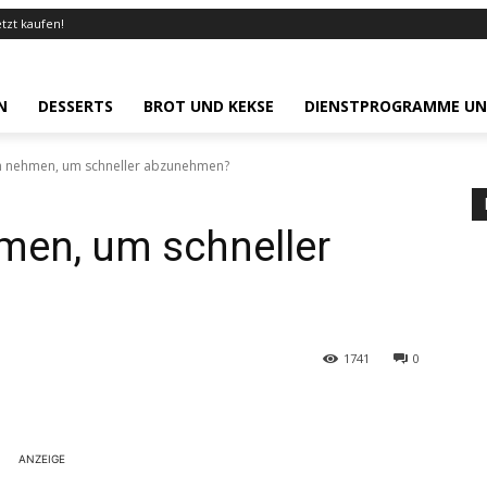
etzt kaufen!
N
DESSERTS
BROT UND KEKSE
DIENSTPROGRAMME UN
h nehmen, um schneller abzunehmen?
men, um schneller
1741
0
ANZEIGE