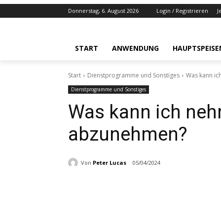
Donnerstag, 6. August 2026
Login / Registrieren
J
START
ANWENDUNG
HAUPTSPEISE
Start
Dienstprogramme und Sonstiges
Was kann ic
Dienstprogramme und Sonstiges
Was kann ich neh
abzunehmen?
Von
Peter Lucas
05/04/2024