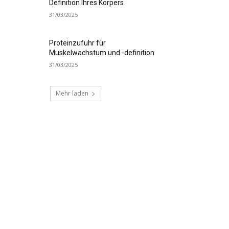
Definition Ihres Körpers
31/03/2025
Proteinzufuhr für
Muskelwachstum und -definition
31/03/2025
Mehr laden