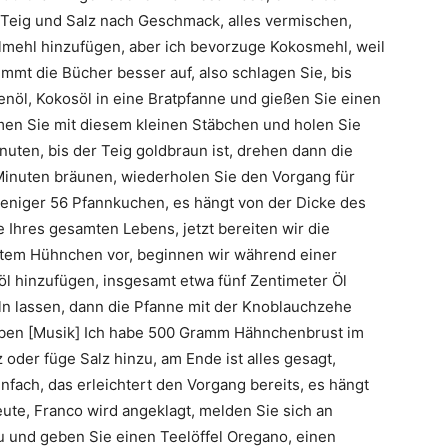
m Teig und Salz nach Geschmack, alles vermischen,
mehl hinzufügen, aber ich bevorzuge Kokosmehl, weil
immt die Bücher besser auf, also schlagen Sie, bis
ivenöl, Kokosöl in eine Bratpfanne und gießen Sie einen
men Sie mit diesem kleinen Stäbchen und holen Sie
inuten, bis der Teig goldbraun ist, drehen dann die
 Minuten bräunen, wiederholen Sie den Vorgang für
weniger 56 Pfannkuchen, es hängt von der Dicke des
e Ihres gesamten Lebens, jetzt bereiten wir die
ertem Hühnchen vor, beginnen wir während einer
öl hinzufügen, insgesamt etwa fünf Zentimeter Öl
ln lassen, dann die Pfanne mit der Knoblauchzehe
ben [Musik] Ich habe 500 Gramm Hähnchenbrust im
 oder füge Salz hinzu, am Ende ist alles gesagt,
infach, das erleichtert den Vorgang bereits, es hängt
te, Franco wird angeklagt, melden Sie sich an
u und geben Sie einen Teelöffel Oregano, einen