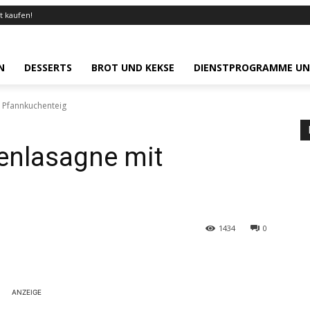
zt kaufen!
N
DESSERTS
BROT UND KEKSE
DIENSTPROGRAMME UN
 Pfannkuchenteig
enlasagne mit
1434
0
ANZEIGE