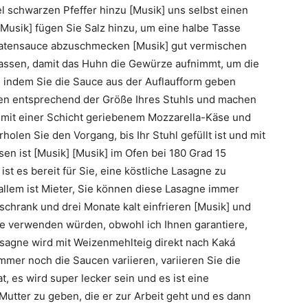
el schwarzen Pfeffer hinzu [Musik] uns selbst einen
[Musik] fügen Sie Salz hinzu, um eine halbe Tasse
atensauce abzuschmecken [Musik] gut vermischen
lassen, damit das Huhn die Gewürze aufnimmt, um die
 indem Sie die Sauce aus der Auflaufform geben
den entsprechend der Größe Ihres Stuhls und machen
t mit einer Schicht geriebenem Mozzarella-Käse und
len Sie den Vorgang, bis Ihr Stuhl gefüllt ist und mit
n ist [Musik] [Musik] im Ofen bei 180 Grad 15
st es bereit für Sie, eine köstliche Lasagne zu
allem ist Mieter, Sie können diese Lasagne immer
schrank und drei Monate kalt einfrieren [Musik] und
he verwenden würden, obwohl ich Ihnen garantiere,
 Lasagne wird mit Weizenmehlteig direkt nach Kaká
mer noch die Saucen variieren, variieren Sie die
t, es wird super lecker sein und es ist eine
Mutter zu geben, die er zur Arbeit geht und es dann