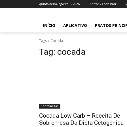
quinta-feira, agosto 6, 2026
Entrar / Cadastrar
Buy
INÍCIO
APLICATIVO
PRATOS PRINCI
Tags
Cocada
Tag:
cocada
Sobremesas
Cocada Low Carb – Receita De
Sobremesa Da Dieta Cetogênica