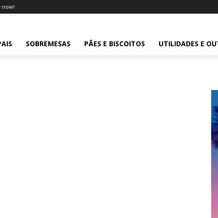
 now!
PAIS
SOBREMESAS
PÃES E BISCOITOS
UTILIDADES E O