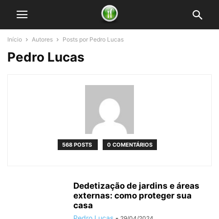
Início
Autores
Posts por Pedro Lucas
Pedro Lucas
568 POSTS
0 COMENTÁRIOS
Dedetização de jardins e áreas
externas: como proteger sua
casa
Pedro Lucas
-
29/04/2024