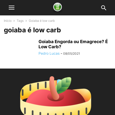
Início
Tags
Goiaba é low carb
goiaba é low carb
Goiaba Engorda ou Emagrece? É
Low Carb?
Pedro Lucas
-
08/05/2021