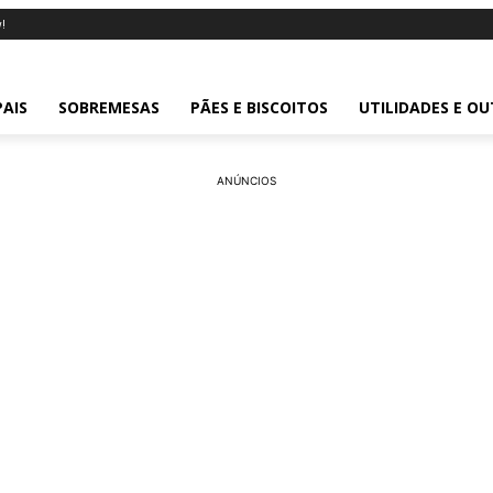
!
PAIS
SOBREMESAS
PÃES E BISCOITOS
UTILIDADES E O
ANÚNCIOS