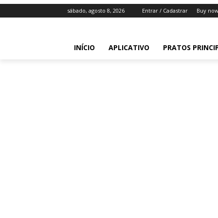
sábado, agosto 8, 2026
Entrar / Cadastrar
Buy now
INÍCIO
APLICATIVO
PRATOS PRINCI