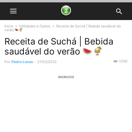
Início
Utilidades e Outros
Receita de Suchá | Bebida saudável do
verão
Receita de Suchá | Bebida
saudável do verão
1050
Por
Pedro Lucas
-
27/02/2022
ANÚNCIOS