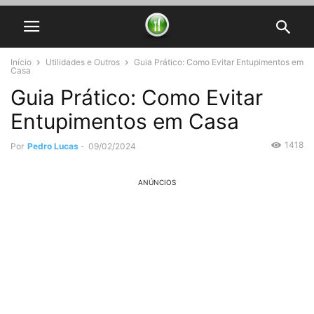
Início
Utilidades e Outros
Guia Prático: Como Evitar Entupimentos em
Casa
Guia Prático: Como Evitar
Entupimentos em Casa
1418
Por
Pedro Lucas
-
09/02/2024
ANÚNCIOS