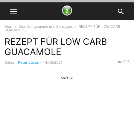
Start
Dienstprogramme und Sonstiges
REZEPT FÜR LOW CARB
GUACAMOLE
REZEPT FÜR LOW CARB
GUACAMOLE
926
Setzen
Peter Lucas
-
14/05/2021
ANZEIGE