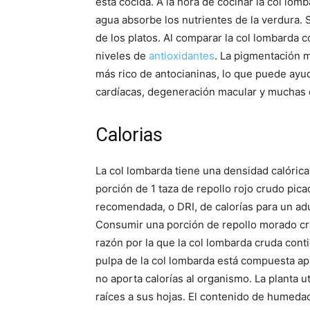
está cocida. A la hora de cocinar la col lom
agua absorbe los nutrientes de la verdura. S
de los platos. Al comparar la col lombarda c
niveles de
antioxidantes
. La pigmentación 
más rico de antocianinas, lo que puede ayu
cardíacas, degeneración macular y muchas
Calorias
La col lombarda tiene una densidad calóric
porción de 1 taza de repollo rojo crudo pica
recomendada, o DRI, de calorías para un ad
Consumir una porción de repollo morado cr
razón por la que la col lombarda cruda cont
pulpa de la col lombarda está compuesta ap
no aporta calorías al organismo. La planta ut
raíces a sus hojas. El contenido de humeda