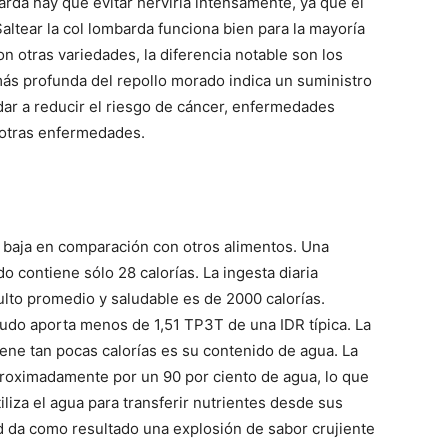
barda hay que evitar hervirla intensamente, ya que el
altear la col lombarda funciona bien para la mayoría
on otras variedades, la diferencia notable son los
más profunda del repollo morado indica un suministro
dar a reducir el riesgo de cáncer, enfermedades
 otras enfermedades.
a baja en comparación con otros alimentos. Una
do contiene sólo 28 calorías. La ingesta diaria
ulto promedio y saludable es de 2000 calorías.
udo aporta menos de 1,51 TP3T de una IDR típica. La
iene tan pocas calorías es su contenido de agua. La
roximadamente por un 90 por ciento de agua, lo que
iliza el agua para transferir nutrientes desde sus
d da como resultado una explosión de sabor crujiente