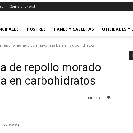
rse
¡Comprar ahora!
NCIPALES
POSTRES
PANES Y GALLETAS
UTILIDADES Y
e repollo morado con mayonesa baja en carbohidratos
a de repollo morado
a en carbohidratos
1366
0
ANUNCIOS