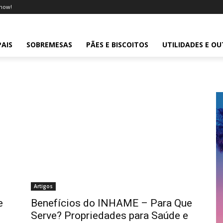
now!
PAIS
SOBREMESAS
PÃES E BISCOITOS
UTILIDADES E O
Artigos
e
Benefícios do INHAME – Para Que
Serve? Propriedades para Saúde e