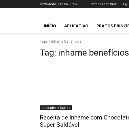
sexta-feira, agosto 7, 2026
Entrar / Cadastrar
Buy 
INÍCIO
APLICATIVO
PRATOS PRINCI
Tags
Inhame benefícios
Tag:
inhame benefícios
Utilidades e Outros
Receita de Inhame com Chocolat
Super Saldável