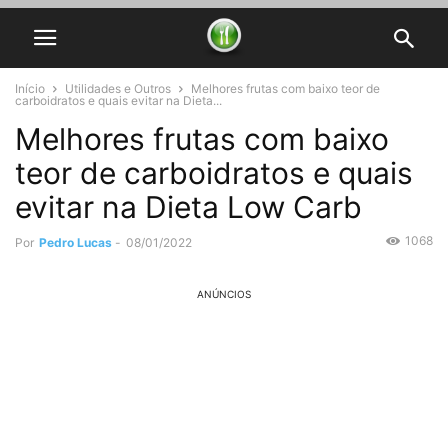
Início
Utilidades e Outros
Melhores frutas com baixo teor de
carboidratos e quais evitar na Dieta...
Melhores frutas com baixo
teor de carboidratos e quais
evitar na Dieta Low Carb
1068
Por
Pedro Lucas
-
08/01/2022
ANÚNCIOS