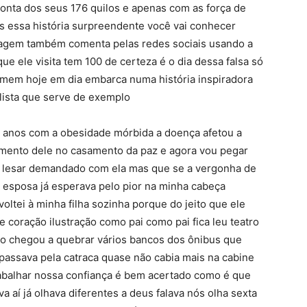
nta dos seus 176 quilos e apenas com as força de
s essa história surpreendente você vai conhecer
tagem também comenta pelas redes sociais usando a
ue ele visita tem 100 de certeza é o dia dessa falsa só
omem hoje em dia embarca numa história inspiradora
lista que serve de exemplo
10 anos com a obesidade mórbida a doença afetou a
mento dele no casamento da paz e agora vou pegar
m lesar demandado com ela mas que se a vergonha de
esposa já esperava pelo pior na minha cabeça
ltei à minha filha sozinha porque do jeito que ele
 coração ilustração como pai como pai fica leu teatro
erto chegou a quebrar vários bancos dos ônibus que
 passava pela catraca quase não cabia mais na cabine
rabalhar nossa confiança é bem acertado como é que
a aí já olhava diferentes a deus falava nós olha sexta