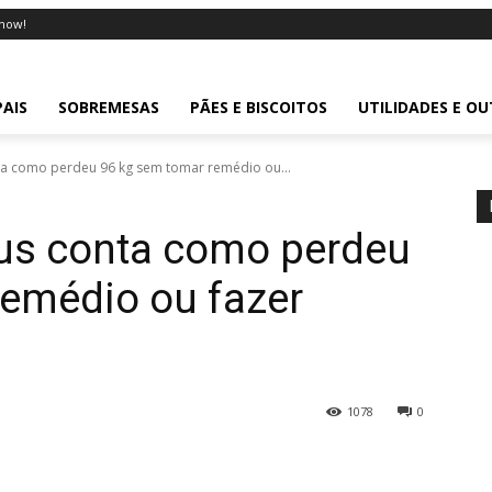
now!
PAIS
SOBREMESAS
PÃES E BISCOITOS
UTILIDADES E O
ta como perdeu 96 kg sem tomar remédio ou...
bus conta como perdeu
remédio ou fazer
1078
0