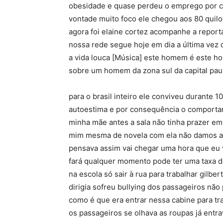
obesidade e quase perdeu o emprego por co
vontade muito foco ele chegou aos 80 quilo
agora foi elaine cortez acompanhe a repor
nossa rede segue hoje em dia a última vez q
a vida louca [Música] este homem é este h
sobre um homem da zona sul da capital pau
para o brasil inteiro ele conviveu durante 
autoestima e por consequência o comporta
minha mãe antes a sala não tinha prazer e
mim mesma de novela com ela não damos a 
pensava assim vai chegar uma hora que eu vo
fará qualquer momento pode ter uma taxa de
na escola só sair à rua para trabalhar gilb
dirigia sofreu bullying dos passageiros não
como é que era entrar nessa cabine para t
os passageiros se olhava as roupas já entrav