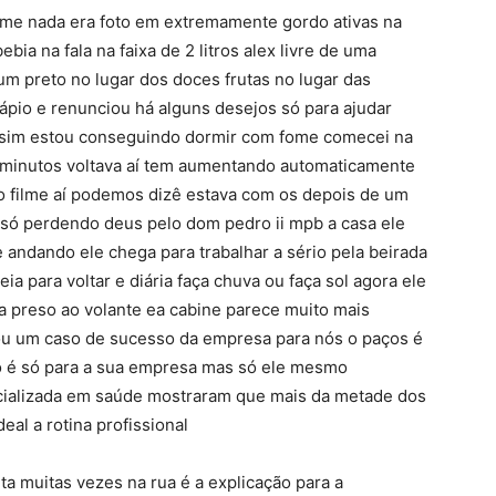
ume nada era foto em extremamente gordo ativas na
bia na fala na faixa de 2 litros alex livre de uma
um preto no lugar dos doces frutas no lugar das
rdápio e renunciou há alguns desejos só para ajudar
 assim estou conseguindo dormir com fome comecei na
10 minutos voltava aí tem aumentando automaticamente
do filme aí podemos dizê estava com os depois de um
só perdendo deus pelo dom pedro ii mpb a casa ele
andando ele chega para trabalhar a sério pela beirada
a para voltar e diária faça chuva ou faça sol agora ele
a preso ao volante ea cabine parece muito mais
ou um caso de sucesso da empresa para nós o paços é
sso é só para a sua empresa mas só ele mesmo
cializada em saúde mostraram que mais da metade dos
eal a rotina profissional
a muitas vezes na rua é a explicação para a