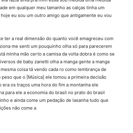
dade em qualquer meu tamanho as calças tinha um
a hoje eu sou um outro amigo que antigamente eu vou
nte ter a real dimensão do quanto você emagreceu com
ssiona me senti um pouquinho olha só para parecerem
stá minha mão certo a camisa da volta dobra é como se
versos de baby zanetti olha a manga gente a manga
 a mesma coisa tá vendo cada ro como lembrança de
 peso que o [Música] ele tomou a primeira decisão
 era os traços uma hora do fim a montanha ele
 para ele a economia do brasil no prato do brasil
dinho e ainda come um pedação de lasanha tudo que
eições não come a