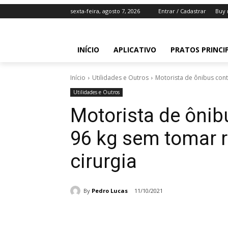
sexta-feira, agosto 7, 2026
Entrar / Cadastrar
Buy 
INÍCIO
APLICATIVO
PRATOS PRINCI
Início
Utilidades e Outros
Motorista de ônibus con
Utilidades e Outros
Motorista de ôni
96 kg sem tomar 
cirurgia
By
Pedro Lucas
11/10/2021