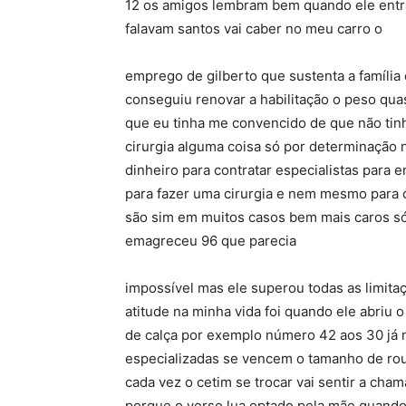
12 os amigos lembram bem quando ele entra
falavam santos vai caber no meu carro o
emprego de gilberto que sustenta a família
conseguiu renovar a habilitação o peso quas
que eu tinha me convencido de que não tinh
cirurgia alguma coisa só por determinação n
dinheiro para contratar especialistas para 
para fazer uma cirurgia e nem mesmo para c
são sim em muitos casos bem mais caros só 
emagreceu 96 que parecia
impossível mas ele superou todas as limita
atitude na minha vida foi quando ele abriu
de calça por exemplo número 42 aos 30 já n
especializadas se vencem o tamanho de ro
cada vez o cetim se trocar vai sentir a cha
porque o verso lua optado pela mãe quando