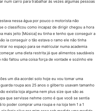
r num carro para trabalhar às vezes algumas pessoas
 estava nessa água por pouco o motorista não
e o classificou como incapaz de dirigir chegou a hora
a mais jeito [Música] eu tinha e tenho que conseguir a
ão ia conseguir o tão estava o ramo ele não tinha
entrar no espaço para se matricular numa academia
omeçar uma dieta restrita já que alimentos saudáveis
não faltou uma coisa força de vontade e sozinho ele
ções um dia acordei solo hoje eu vou tomar uma
 o guarda roupa aos 25 anos o gilberto usavam tamanho
ão existia loja alguma nem plus size que são as
upa que servisse nehme como é que você se sentia
má lo poder comprar uma roupa e na loja tem 1 a 1
 ela fazia silva pra mim essa sob medida uma medida