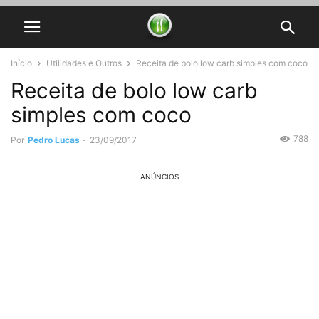
Início
Utilidades e Outros
Receita de bolo low carb simples com coco
Receita de bolo low carb
simples com coco
788
Por
Pedro Lucas
-
23/09/2017
ANÚNCIOS