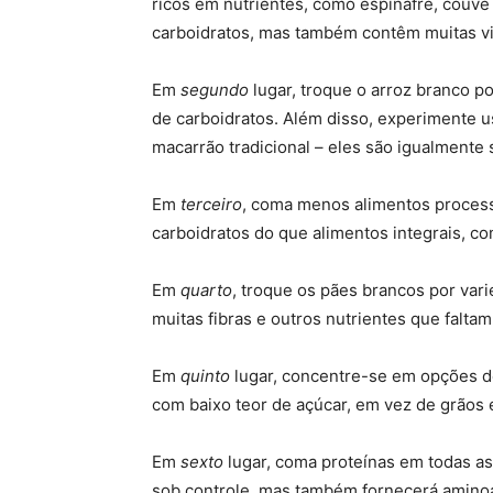
ricos em nutrientes, como espinafre, couve
carboidratos, mas também contêm muitas vi
Em
segundo
lugar, troque o arroz branco po
de carboidratos. Além disso, experimente 
macarrão tradicional – eles são igualmente
Em
terceiro
, coma menos alimentos proces
carboidratos do que alimentos integrais, co
Em
quarto
, troque os pães brancos por var
muitas fibras e outros nutrientes que falta
Em
quinto
lugar, concentre-se em opções d
com baixo teor de açúcar, em vez de grãos
Em
sexto
lugar, coma proteínas em todas as
sob controle, mas também fornecerá aminoá