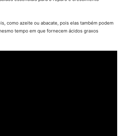
eis, como azeite ou abacate, pois elas também podem
o mesmo tempo em que fornecem ácidos graxos