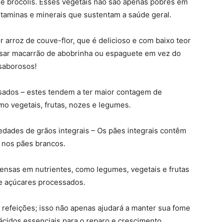
 e brócolis. Esses vegetais não são apenas pobres em
taminas e minerais que sustentam a saúde geral.
r arroz de couve-flor, que é delicioso e com baixo teor
usar macarrão de abobrinha ou espaguete em vez do
 saborosos!
sados – estes tendem a ter maior contagem de
mo vegetais, frutas, nozes e legumes.
iedades de grãos integrais – Os pães integrais contêm
m nos pães brancos.
ensas em nutrientes, como legumes, vegetais e frutas
 e açúcares processados.
 refeições; isso não apenas ajudará a manter sua fome
cidos essenciais para o reparo e crescimento