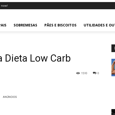
 now!
PAIS
SOBREMESAS
PÃES E BISCOITOS
UTILIDADES E O
 Dieta Low Carb
1510
0
ANÚNCIOS