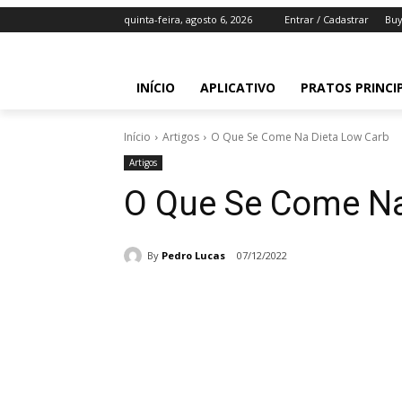
quinta-feira, agosto 6, 2026
Entrar / Cadastrar
Buy
INÍCIO
APLICATIVO
PRATOS PRINCI
Início
Artigos
O Que Se Come Na Dieta Low Carb
Artigos
O Que Se Come Na
By
Pedro Lucas
07/12/2022