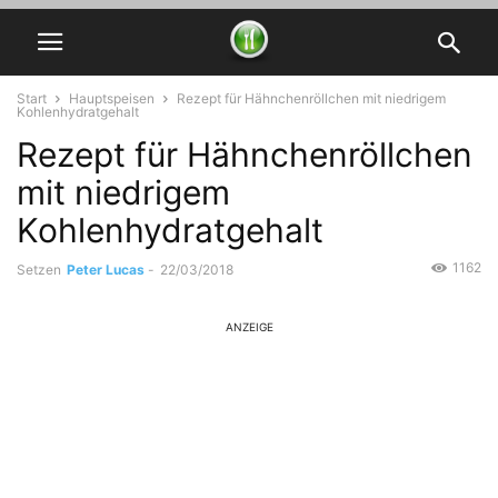
Start
Hauptspeisen
Rezept für Hähnchenröllchen mit niedrigem
Kohlenhydratgehalt
Rezept für Hähnchenröllchen
mit niedrigem
Kohlenhydratgehalt
1162
Setzen
Peter Lucas
-
22/03/2018
ANZEIGE