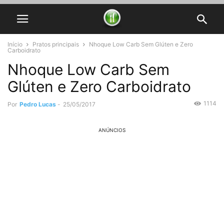
Início
Pratos principais
Nhoque Low Carb Sem Glúten e Zero
Carboidrato
Nhoque Low Carb Sem
Glúten e Zero Carboidrato
1114
Por
Pedro Lucas
-
25/05/2017
ANÚNCIOS