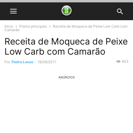
Início
Pratos principais
Receita de Moqueca de Peixe Low Carb com
Camarão
Receita de Moqueca de Peixe
Low Carb com Camarão
823
Por
Pedro Lucas
-
18/08/2017
ANÚNCIOS