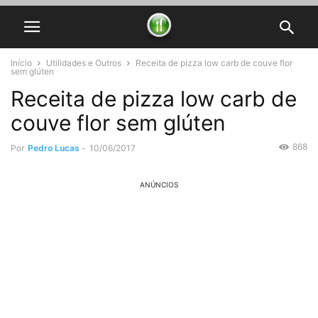
Início
Utilidades e Outros
Receita de pizza low carb de couve flor
sem glúten
Receita de pizza low carb de
couve flor sem glúten
868
Por
Pedro Lucas
-
10/06/2017
ANÚNCIOS