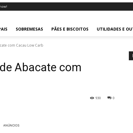
now!
PAIS
SOBREMESAS
PÃES E BISCOITOS
UTILIDADES E O
acate com Cacau Low Carb
 de Abacate com
930
0
ANÚNCIOS