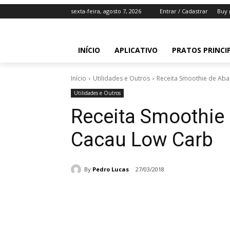
sexta-feira, agosto 7, 2026
Entrar / Cadastrar
Buy 
INÍCIO
APLICATIVO
PRATOS PRINCI
Início
Utilidades e Outros
Receita Smoothie de Ab
Utilidades e Outros
Receita Smoothie
Cacau Low Carb
By
Pedro Lucas
27/03/2018