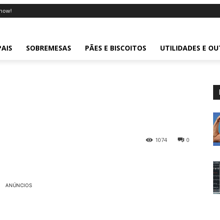
now!
PAIS
SOBREMESAS
PÃES E BISCOITOS
UTILIDADES E O
1074
0
ANÚNCIOS