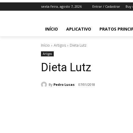
sexta-feira, agosto 7, 2026
Entrar / Cadastrar
Buy 
INÍCIO
APLICATIVO
PRATOS PRINCI
Início
Artigos
Dieta Lutz
Artigos
Dieta Lutz
By
Pedro Lucas
07/01/2018