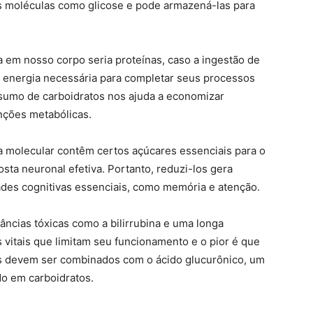
s moléculas como glicose e pode armazená-las para
a em nosso corpo seria proteínas, caso a ingestão de
 a energia necessária para completar seus processos
nsumo de carboidratos nos ajuda a economizar
unções metabólicas.
ra molecular contêm certos açúcares essenciais para o
ta neuronal efetiva. Portanto, reduzi-los gera
dades cognitivas essenciais, como memória e atenção.
ncias tóxicas como a bilirrubina e uma longa
vitais que limitam seu funcionamento e o pior é que
les devem ser combinados com o ácido glucurônico, um
do em carboidratos.