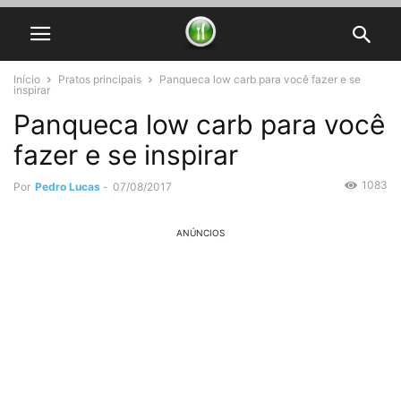
Início
Pratos principais
Panqueca low carb para você fazer e se
inspirar
Panqueca low carb para você
fazer e se inspirar
1083
Por
Pedro Lucas
-
07/08/2017
ANÚNCIOS