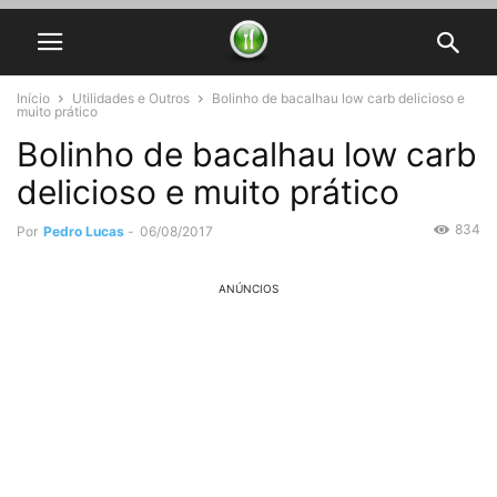
Início
Utilidades e Outros
Bolinho de bacalhau low carb delicioso e
muito prático
Bolinho de bacalhau low carb
delicioso e muito prático
834
Por
Pedro Lucas
-
06/08/2017
ANÚNCIOS