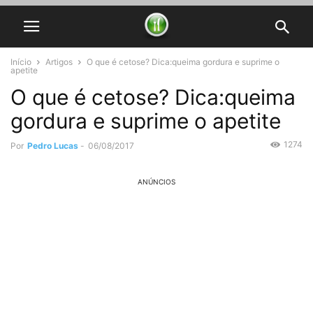
Início
Artigos
O que é cetose? Dica:queima gordura e suprime o
apetite
O que é cetose? Dica:queima
gordura e suprime o apetite
1274
Por
Pedro Lucas
-
06/08/2017
ANÚNCIOS