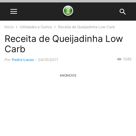
Início
Utilidades e Outros
Receita de Queijadinha Low Carb
Receita de Queijadinha Low
Carb
1085
Por
Pedro Lucas
-
04/10/2017
ANÚNCIOS