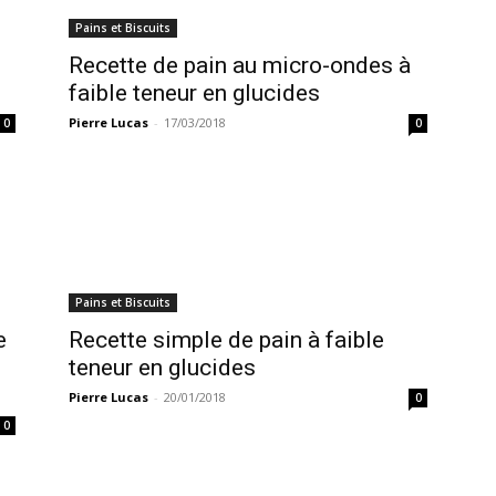
Pains et Biscuits
Recette de pain au micro-ondes à
faible teneur en glucides
Pierre Lucas
-
17/03/2018
0
0
Pains et Biscuits
e
Recette simple de pain à faible
teneur en glucides
Pierre Lucas
-
20/01/2018
0
0