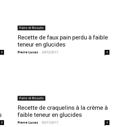
Pains et Biscuits
Recette de faux pain perdu à faible
teneur en glucides
Pierre Lucas
-
24/12/2017
0
0
Pains et Biscuits
Recette de craquelins à la crème à
s
faible teneur en glucides
Pierre Lucas
-
05/11/2017
0
0