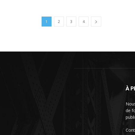
1
2
3
4
À 
Nous
de f
publi
Cont