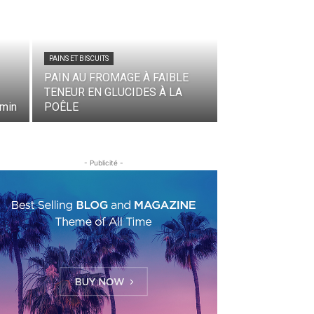
PAINS ET BISCUITS
PAIN AU FROMAGE À FAIBLE
TENEUR EN GLUCIDES À LA
min
POÊLE
- Publicité -