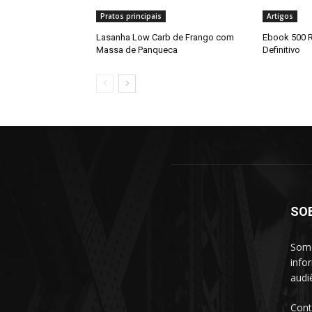
Pratos principais
Artigos
Lasanha Low Carb de Frango com
Ebook 500 R
Massa de Panqueca
Definitivo
SO
Somo
info
audi
Cont