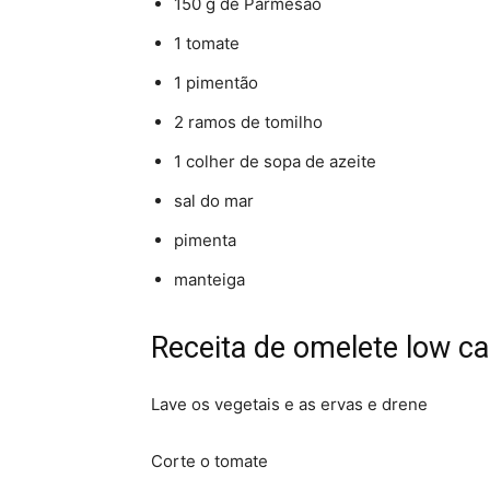
150 g de Parmesão
1 tomate
1 pimentão
2 ramos de tomilho
1 colher de sopa de azeite
sal do mar
pimenta
manteiga
Receita de omelete low ca
Lave os vegetais e as ervas e drene
Corte o tomate