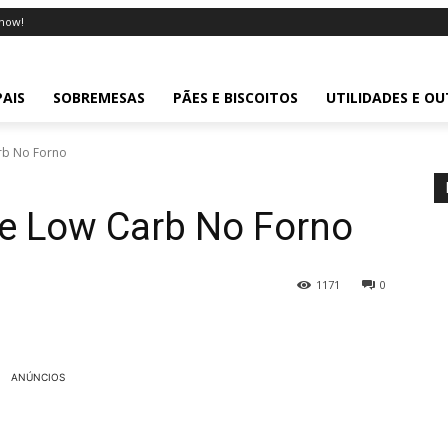
now!
PAIS
SOBREMESAS
PÃES E BISCOITOS
UTILIDADES E O
rb No Forno
te Low Carb No Forno
1171
0
ANÚNCIOS