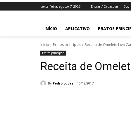
sexta-feira, agosto 7, 2026
Entrar / Cadastrar
Buy 
INÍCIO
APLICATIVO
PRATOS PRINCI
Início
Pratos principais
Receita de Omelete Low Ca
Pratos principais
Receita de Omele
By
Pedro Lucas
10/12/2017