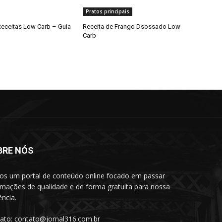
Pratos principais
eceitas Low Carb – Guia
Receita de Frango Dsossado Low
Carb
BRE NÓS
s um portal de conteúdo online focado em passar
rmações de qualidade e de forma gratuita para nossa
ência.
ato: contato@jornal316.com.br